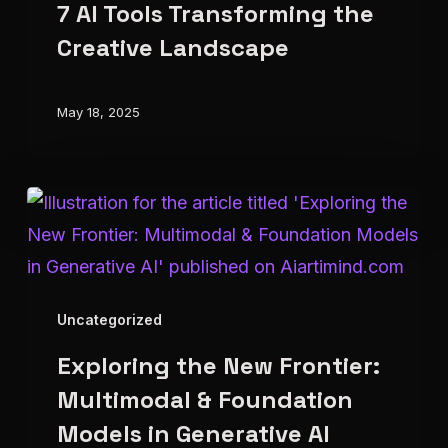
UI/UX
7 AI Tools Transforming the
Design:
Creative Landscape
7
AI
May 18, 2025
Tools
Transforming
the
Exploring
Creative
the
Landscape
New
Frontier:
Uncategorized
Multimodal
Exploring the New Frontier:
&
Foundation
Multimodal & Foundation
Models
Models in Generative AI