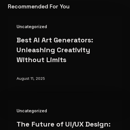
Recommended For You
Best
Uncategorized
AI
Best AI Art Generators:
Art
Generators:
Unleashing Creativity
Unleashing
Without Limits
Creativity
Without
August 11, 2025
Limits
The
Uncategorized
Future
The Future of UI/UX Design:
of