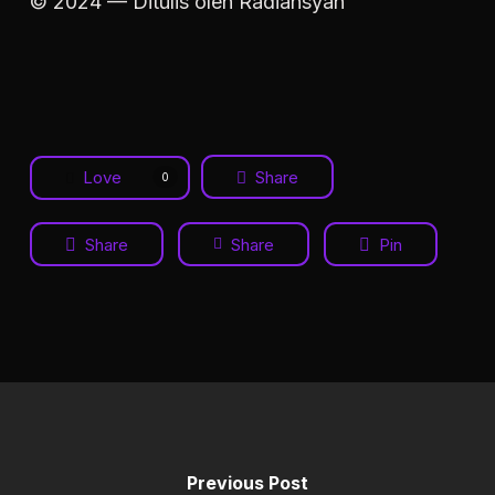
© 2024 — Ditulis oleh Radiansyah
Love
Share
0
Share
Share
Pin
Previous Post